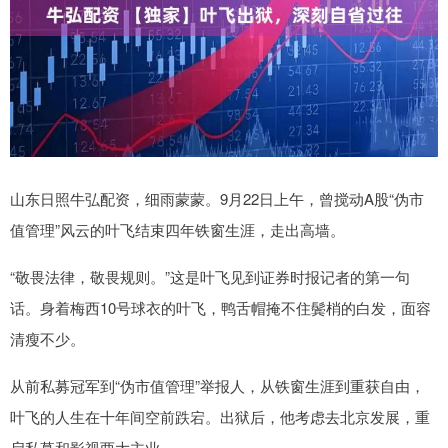
山东日照牛弘配资，细雨蒙蒙。9月22日上午，曾搅动A股“伪市
值管理”风云的叶飞结束四年铁窗生涯，走出高墙。
“敬畏法律，敬畏规则。”这是叶飞见到证券时报记者的第一句
话。身着梅西10号球衣的叶飞，鸭舌帽掩不住鬓梢的白发，面容
清瘦不少。
从前私募冠军到“伪市值管理”举报人，从铁窗生涯到重获自由，
叶飞的人生在十年间空前跌宕。出狱后，他考虑去北京发展，重
启私募和影视两大主业。