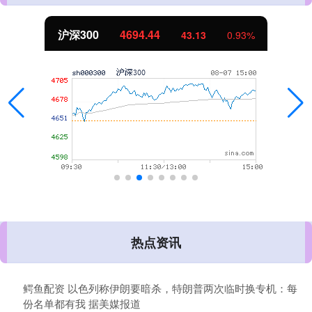
北证50
1134.24
11.37
1.01%
热点资讯
鳄鱼配资 以色列称伊朗要暗杀，特朗普两次临时换专机：每
份名单都有我 据美媒报道