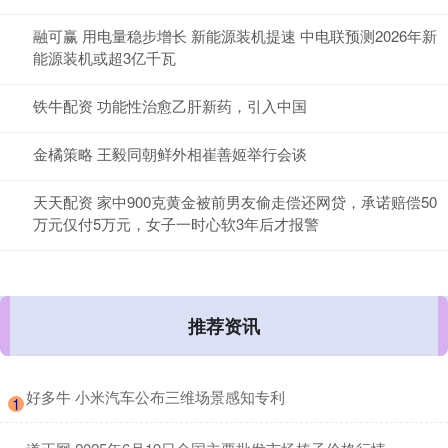
融可赢 用电量稳步增长 新能源装机提速 中电联预测2026年新
能源装机或超3亿千瓦
铁牛配资 功能性治愈乙肝新药，引入中国
金橘策略 王毅同朝鲜外相崔善姬举行会谈
天天配资 家中900克黄金被前男友偷走偿还网贷，承诺赔偿50
万元仅付5万元，女子一时心软3年后才报警
推荐资讯
​好多牛 小米汽车公布三维场景感知专利
1