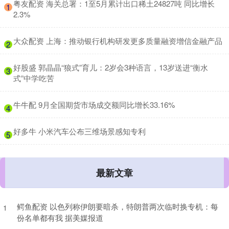
​粤友配资 海关总署：1至5月累计出口稀土24827吨 同比增长
1
2.3%
​大众配资 上海：推动银行机构研发更多质量融资增信金融产品
2
​好股盛 郭晶晶“狼式”育儿：2岁会3种语言，13岁送进“衡水
3
式”中学吃苦
​牛牛配 9月全国期货市场成交额同比增长33.16%
4
​好多牛 小米汽车公布三维场景感知专利
5
最新文章
鳄鱼配资 以色列称伊朗要暗杀，特朗普两次临时换专机：每
1
份名单都有我 据美媒报道