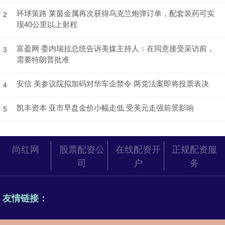
环球策路 莱茵金属再次获得乌克兰炮弹订单，配套装药可实
2
现40公里以上射程
富盈网 委内瑞拉总统告诉美媒主持人：在同意接受采访前，
3
需要特朗普批准
安信 美参议院拟加码对华车企禁令 两党法案即将投票表决
4
凯丰资本 亚市早盘金价小幅走低 受美元走强前景影响
5
尚红网
股票配资公
在线配资开
正规配资服
司
户
务
友情链接：