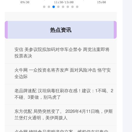
热点资讯
安信 美参议院拟加码对华车企禁令 两党法案即将
投票表决
火牛网 一众投资名将齐发声 面对风险冲击 恪守安
全边际
老品牌速配 汉坦病毒狂刷存在感！建议：1不喝、2
不碰、3要做，别马虎了
东方优配 局势突然变了。 2026年4月11日晚，伊斯
兰堡灯火通明，美伊两拨人
点金网 绝味食品索赔递交立案，维权仍在征集中