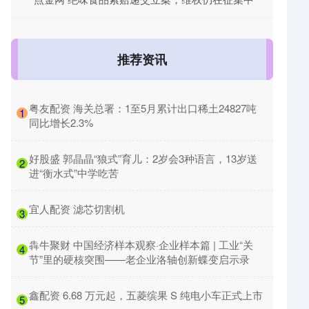
推荐资讯
​粤友配资 海关总署：1至5月累计出口稀土24827吨
1
同比增长2.3%
​好股盛 郭晶晶“狼式”育儿：2岁会3种语言，13岁送
2
进“衡水式”中学吃苦
​宜人配资 滤芯切割机
3
​犇牛聚财 中国经济样本观察·企业样本篇 | 工业“关
4
节”里的硬核突围——老企业洛轴创新蝶变启示录
​鑫配资 6.68 万元起，五菱缤果 S 纯电小车正式上市
5