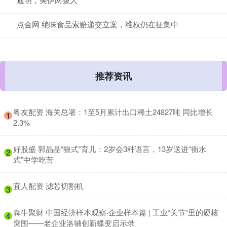
点金网 绝味食品索赔递交立案，维权仍在征集中
推荐资讯
​粤友配资 海关总署：1至5月累计出口稀土24827吨 同比增长
1
2.3%
​好股盛 郭晶晶“狼式”育儿：2岁会3种语言，13岁送进“衡水
2
式”中学吃苦
​宜人配资 滤芯切割机
3
​犇牛聚财 中国经济样本观察·企业样本篇 | 工业“关节”里的硬核
4
突围——老企业洛轴创新蝶变启示录